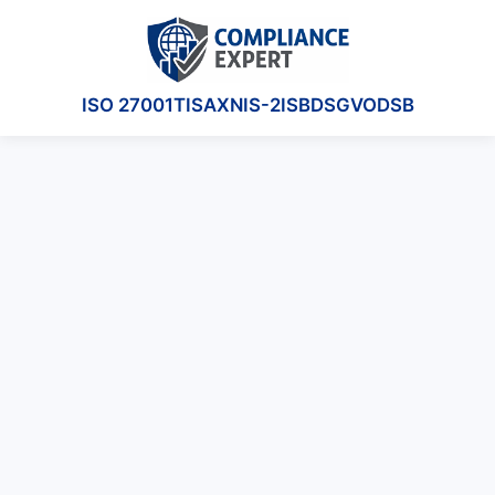
ISO 27001
TISAX
NIS-2
ISB
DSGVO
DSB