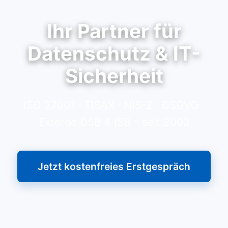
Ihr Partner für
Datenschutz & IT-
Sicherheit
ISO 27001 · TISAX · NIS-2 · DSGVO ·
Externe DSB & ISB – seit 2003
Jetzt kostenfreies Erstgespräch